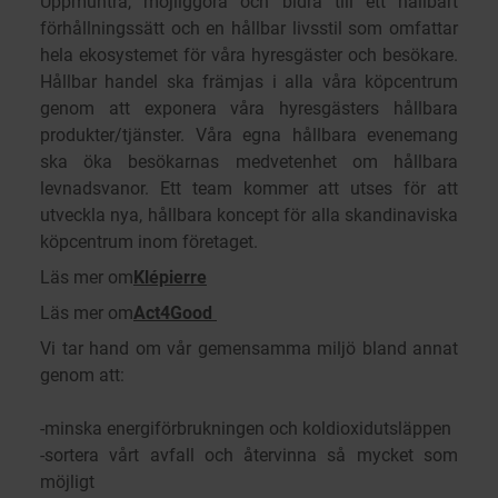
Uppmuntra, möjliggöra och bidra till ett hållbart
förhållningssätt och en hållbar livsstil som omfattar
hela ekosystemet för våra hyresgäster och besökare.
Hållbar handel ska främjas i alla våra köpcentrum
genom att exponera våra hyresgästers hållbara
produkter/tjänster. Våra egna hållbara evenemang
ska öka besökarnas medvetenhet om hållbara
levnadsvanor. Ett team kommer att utses för att
utveckla nya, hållbara koncept för alla skandinaviska
köpcentrum inom företaget.
Läs mer om
Klépierre
Läs mer om
Act4Good
Vi tar hand om vår gemensamma miljö bland annat
genom att:
-minska energiförbrukningen och koldioxidutsläppen
-sortera vårt avfall och återvinna så mycket som
möjligt