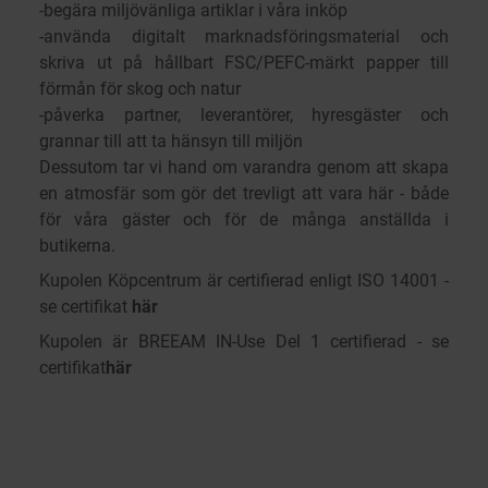
-begära miljövänliga artiklar i våra inköp
-använda digitalt marknadsföringsmaterial och
skriva ut på hållbart FSC/PEFC-märkt papper till
förmån för skog och natur
-påverka partner, leverantörer, hyresgäster och
grannar till att ta hänsyn till miljön
Dessutom tar vi hand om varandra genom att skapa
en atmosfär som gör det trevligt att vara här - både
för våra gäster och för de många anställda i
butikerna.
Kupolen Köpcentrum är certifierad enligt ISO 14001 -
se certifikat
här
Kupolen är BREEAM IN-Use Del 1 certifierad - se
certifikat
här