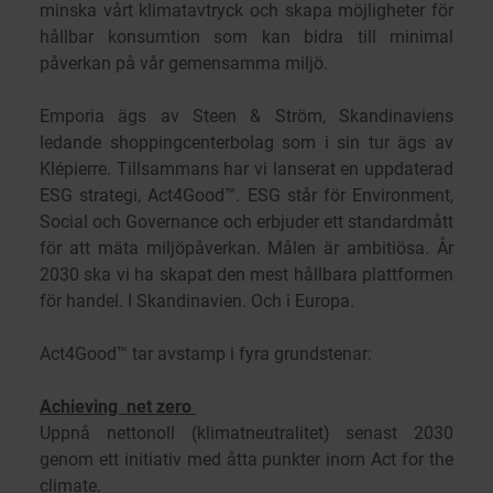
minska vårt klimatavtryck och skapa möjligheter för
hållbar konsumtion som kan bidra till minimal
påverkan på vår gemensamma miljö.
Emporia ägs av Steen & Ström, Skandinaviens
ledande shoppingcenterbolag som i sin tur ägs av
Klépierre. Tillsammans har vi lanserat en uppdaterad
ESG strategi, Act4Good™. ESG står för Environment,
Social och Governance och erbjuder ett standardmått
för att mäta miljöpåverkan. Målen är ambitiösa. År
2030 ska vi ha skapat den mest hållbara plattformen
för handel. I Skandinavien. Och i Europa.
Act4Good™ tar avstamp i fyra grundstenar:
Achieving net zero
Uppnå nettonoll (klimatneutralitet) senast 2030
genom ett initiativ med åtta punkter inom Act for the
climate.