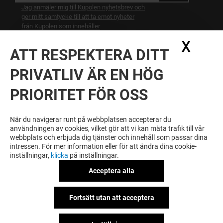
Jag anmäler mig till Kupolen nyhetsbrev och
ger mitt samtycke till att ta emot nyheter
från Kupolen som innehåller
marknadsföring från Kupolen och Kupolens
X
Dölj
hyresgäster och relevanta
ATT RESPEKTERA DITT
samarbetspartners. Jag bekräftar att jag har
läst och förstått
marknadsföringssamtycke
.
PRIVATLIV ÄR EN HÖG
BLI BELÖNAD FÖR DIN LOJALITET
PRIORITET FÖR OSS
Bli medlem i KUPOLENS KUNDKLUBB och få tillgån
till exklusiva fördelar, erbjudanden och services på
När du navigerar runt på webbplatsen accepterar du
KUPOLENS och våra samarbetspartners.
användningen av cookies, vilket gör att vi kan mäta trafik till vår
webbplats och erbjuda dig tjänster och innehåll som passar dina
intressen. För mer information eller för att ändra dina cookie-
inställningar,
klicka
på inställningar.
Allmänna regler & Användarvillkor
Acceptera alla
Juridiska meddelanden
Personuppgiftspolicy
Logga in på KLUB!
CSR initiativer
Fortsätt utan att acceptera
Miljö- och samhällsansvar