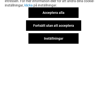
intressen. För mer information eller för att ändra dina cookie-
inställningar,
klicka
på inställningar.
Acceptera alla
Fortsätt utan att acceptera
Inställningar
Hitta oss på våra sociala nätverk!