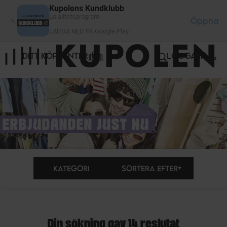
Cookie- hanteringspanel
Kupolens Kundklubb
Lojalitetsprogram
Öppna
LADDA NED PÅ Google Play
DITT KÖPCENTER
LOGGA IN
ERBJUDANDEN JUST NU
KATEGORI
SORTERA EFTER
Din sökning gav 14 reslutat