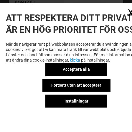
KONTAKT
ATT RESPEKTERA DITT PRIVAT
HÅLL DIG UPPDATERAD
ÄR EN HÖG PRIORITET FÖR OS
Registrera dig för vårt nyhetsbrev och håll dig uppdaterad om
vad som händer
När du navigerar runt på webbplatsen accepterar du användningen a
cookies, vilket gör att vi kan mäta trafik till vår webbplats och erbjuda
tjänster och innehåll som passar dina intressen. För mer information e
Jag anmäler mig till Kupolen nyhetsbrev och
att ändra dina cookie-inställningar,
klicka
på inställningar.
ger mitt samtycke till att ta emot nyheter
från Kupolen som innehåller
Acceptera alla
marknadsföring från Kupolen och Kupolens
hyresgäster och relevanta
Fortsätt utan att acceptera
samarbetspartners. Jag bekräftar att jag har
läst och förstått
marknadsföringssamtycke
.
Inställningar
BLI BELÖNAD FÖR DIN LOJALITET
Bli medlem i KUPOLENS KUNDKLUBB och få tillgån
till exklusiva fördelar, erbjudanden och services på
KUPOLENS och våra samarbetspartners.