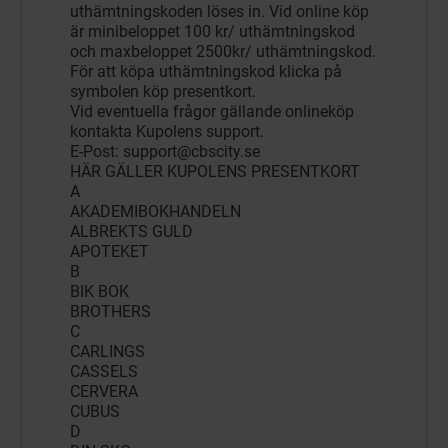
uthämtningskoden löses in. Vid online köp
är minibeloppet 100 kr/ uthämtningskod
och maxbeloppet 2500kr/ uthämtningskod.
För att köpa uthämtningskod klicka på
symbolen köp presentkort.
Vid eventuella frågor gällande onlineköp
kontakta Kupolens support.
E-Post:
support@cbscity.se
HÄR GÄLLER KUPOLENS PRESENTKORT
A
AKADEMIBOKHANDELN
ALBREKTS GULD
APOTEKET
B
BIK BOK
BROTHERS
C
CARLINGS
CASSELS
CERVERA
CUBUS
D