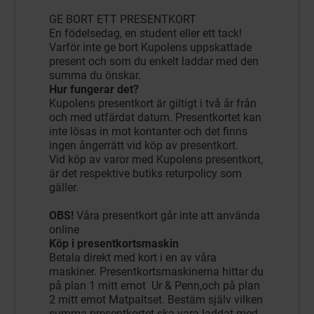
GE BORT ETT PRESENTKORT
En födelsedag, en student eller ett tack!
Varför inte ge bort Kupolens uppskattade
present och som du enkelt laddar med den
summa du önskar.
Hur fungerar det?
Kupolens presentkort är giltigt i två år från
och med utfärdat datum. Presentkortet kan
inte lösas in mot kontanter och det finns
ingen ångerrätt vid köp av presentkort.
Vid köp av varor med Kupolens presentkort,
är det respektive butiks returpolicy som
gäller.
OBS!
Våra presentkort går inte att använda
online
Köp i presentkortsmaskin
Betala direkt med kort i en av våra
maskiner. Presentkortsmaskinerna hittar du
på plan 1 mitt emot Ur & Penn,och på plan
2 mitt emot Matpaltset. Bestäm själv vilken
summa presentkortet ska vara laddat med,