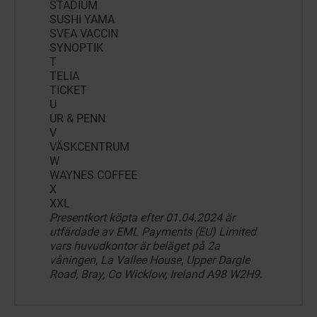
STADIUM
SUSHI YAMA
SVEA VACCIN
SYNOPTIK
T
TELIA
TICKET
U
UR & PENN
V
VÄSKCENTRUM
W
WAYNES COFFEE
X
XXL
Presentkort köpta efter 01.04.2024 är
utfärdade av EML Payments (EU) Limited
vars huvudkontor är beläget på 2a
våningen, La Vallee House, Upper Dargle
Road, Bray, Co Wicklow, Ireland A98 W2H9.