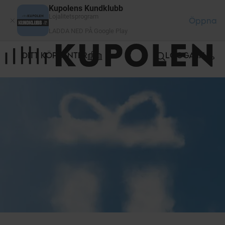
Cookie- hanteringspanel
Kupolens Kundklubb
Lojalitetsprogram
Öppna
LADDA NED PÅ Google Play
DITT KÖPCENTER
LOGGA IN