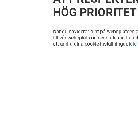
HÖG PRIORITET
När du navigerar runt på webbplatsen ac
till vår webbplats och erbjuda dig tjäns
att ändra dina cookie-inställningar,
klic
Hitta oss på våra sociala nätverk!