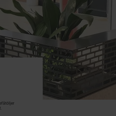
fåtöljer
t.