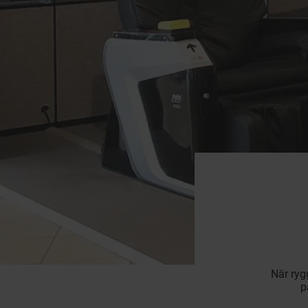
När ryg
p