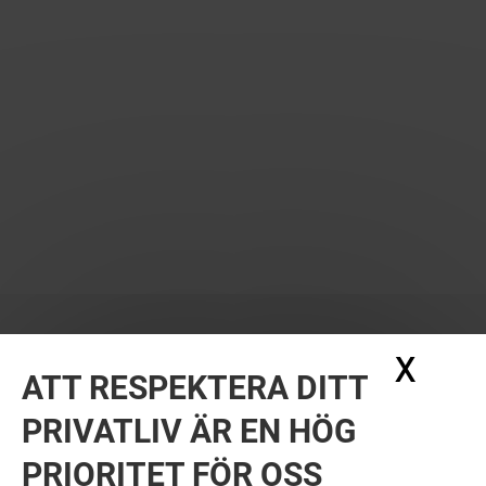
X
Dölj
ATT RESPEKTERA DITT
PRIVATLIV ÄR EN HÖG
PRIORITET FÖR OSS