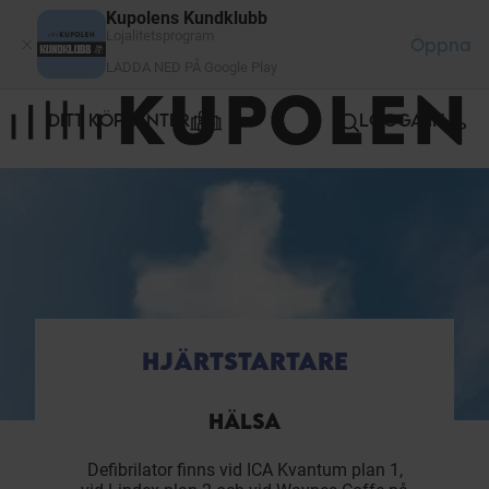
Cookie- hanteringspanel
Kupolens Kundklubb
Lojalitetsprogram
Öppna
LADDA NED PÅ Google Play
DITT KÖPCENTER
LOGGA IN
HJÄRTSTARTARE
HÄLSA
Defibrilator finns vid ICA Kvantum plan 1,