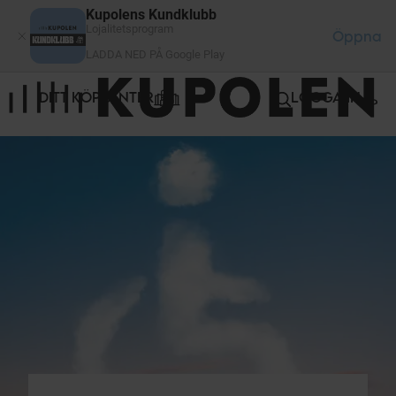
Cookie- hanteringspanel
Kupolens Kundklubb
Lojalitetsprogram
Öppna
LADDA NED PÅ Google Play
DITT KÖPCENTER
LOGGA IN