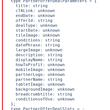
type PartnerOfferDealParameters = {

  title: string

  cTALink: unknown

  endDate: unknown

  offerId: string

  dealType: unknown

  startDate: unknown

  tileImage: unknown

  conditions: string

  datePhrase: string

  largeImage: unknown

  description: string

  displayName: string

  howToProfit: unknown

  mobileImage: unknown

  partnerLogo: unknown

  partnerName: string

  tabletImage: unknown

  backgroundImage: unknown

  breadcrumbtitle: string

  conditionsofUse: unknown

};

type PartnerOfferDealSlots = ;
