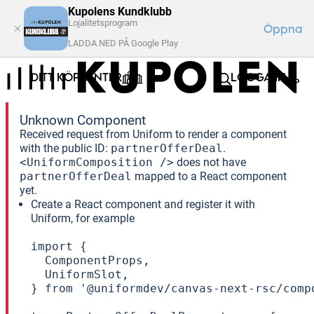
Kupolens Kundklubb
Lojalitetsprogram
Öppna
LADDA NED PÅ Google Play
DITT KÖPCENTER
LOGGA IN
Unknown Component
Received request from Uniform to render a component
with the public ID:
partnerOfferDeal
.
<UniformComposition />
does not have
partnerOfferDeal
mapped to a React component
yet.
Create a React component and register it with
Uniform, for example
import {

  ComponentProps,

  UniformSlot,

} from '@uniformdev/canvas-next-rsc/compo