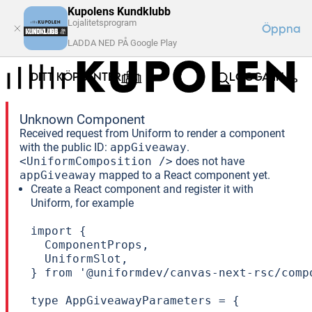
Kupolens Kundklubb
Lojalitetsprogram
Öppna
LADDA NED PÅ Google Play
DITT KÖPCENTER
LOGGA IN
Unknown Component
Received request from Uniform to render a component
with the public ID:
appGiveaway
.
<UniformComposition />
does not have
appGiveaway
mapped to a React component yet.
Create a React component and register it with
Uniform, for example
import {

  ComponentProps,

  UniformSlot,

} from '@uniformdev/canvas-next-rsc/compo
type AppGiveawayParameters = {
