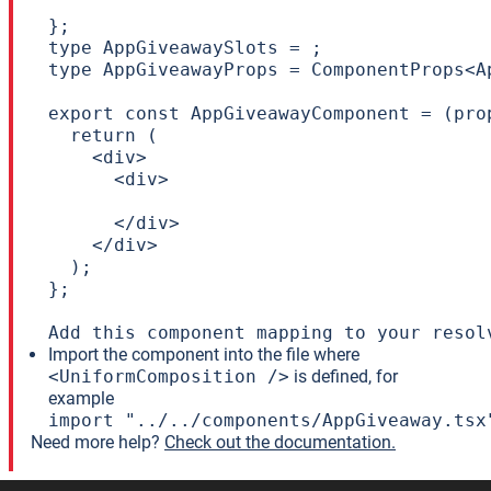
};

type AppGiveawaySlots = ;

type AppGiveawayProps = ComponentProps<A
export const AppGiveawayComponent = (prop
  return (

    <div>

      <div>

      </div>

    </div>

  );

};

Add this component mapping to your resol
Import the component into the file where
<UniformComposition />
is defined, for
example
import "../../components/AppGiveaway.tsx
Need more help?
Check out the documentation.