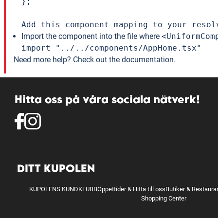
};

Add this component mapping to your resol
Import the component into the file where
<UniformCom
import "../../components/AppHome.tsx"
Need more help?
Check out the documentation.
Hitta oss på våra sociala nätverk!
DITT KUPOLEN
KUPOLENS KUNDKLUBB
Öppettider & Hitta till oss
Butiker & Restaura
Shopping Center