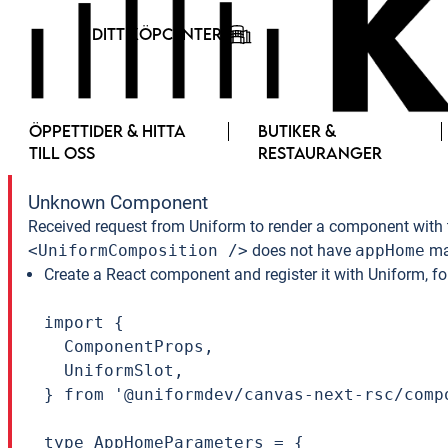
DITT KÖPCENTER
ÖPPETTIDER & HITTA
BUTIKER &
TILL OSS
RESTAURANGER
Unknown Component
Received request from Uniform to render a component with 
<UniformComposition />
does not have
appHome
ma
Create a React component and register it with Uniform, f
import {

  ComponentProps,

  UniformSlot,

} from '@uniformdev/canvas-next-rsc/compo
type AppHomeParameters = {
