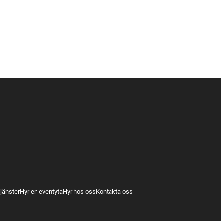
tjänster
Hyr en eventyta
Hyr hos oss
Kontakta oss