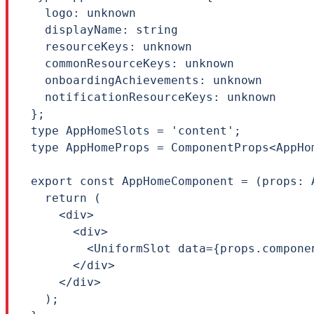
  logo: unknown

  displayName: string

  resourceKeys: unknown

  commonResourceKeys: unknown

  onboardingAchievements: unknown

  notificationResourceKeys: unknown

};

type AppHomeSlots = 'content';

type AppHomeProps = ComponentProps<AppHo
export const AppHomeComponent = (props: A
  return (

    <div>

      <div>

        <UniformSlot data={props.compone
      </div>

    </div>

  );
