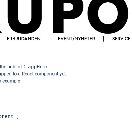
ERBJUDANDEN
EVENT/NYHETER
SERVICE
the public ID:
appHome
.
pped to a React component yet.
or example
nent';
