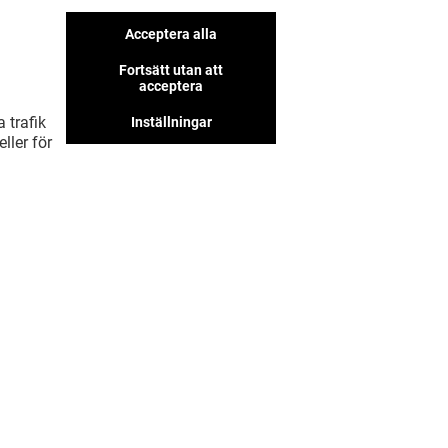
Vi har fler butiker som vi tror
Acceptera alla
att du kommer gilla
Fortsätt utan att
acceptera
 trafik
Inställningar
ller för
VISA MER! (11)