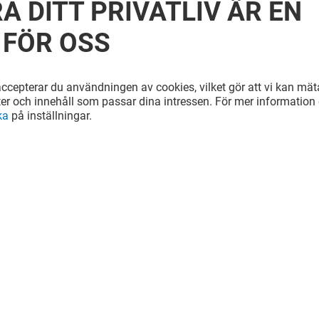
A DITT PRIVATLIV ÄR EN
 FÖR OSS
cepterar du användningen av cookies, vilket gör att vi kan mäta
ter och innehåll som passar dina intressen. För mer information e
ka
på inställningar.
SYNSAM
Stängt