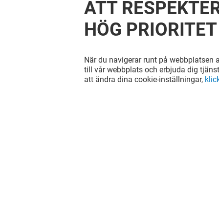
ATT RESPEKTER
HÖG PRIORITET
När du navigerar runt på webbplatsen ac
till vår webbplats och erbjuda dig tjäns
att ändra dina cookie-inställningar,
klic
SPECSAVERS
KICKS
Öppet
Stängt
Hitta oss på våra sociala nätverk!