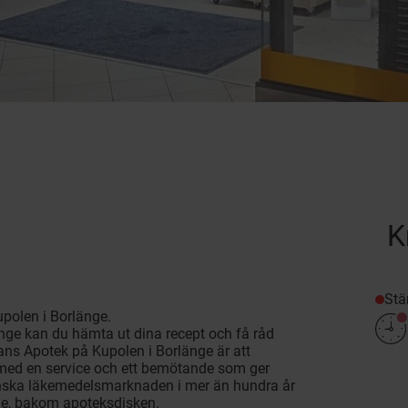
K
Stä
polen i Borlänge.
ge kan du hämta ut dina recept och få råd
ns Apotek på Kupolen i Borlänge är att
 med en service och ett bemötande som ger
venska läkemedelsmarknaden i mer än hundra år
jade, bakom apoteksdisken.