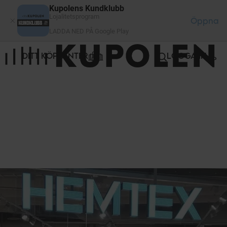
Cookie- hanteringspanel
Kupolens Kundklubb
Lojalitetsprogram
Öppna
LADDA NED PÅ Google Play
DITT KÖPCENTER
LOGGA IN