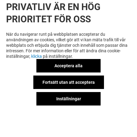
PRIVATLIV ÄR EN HÖG
PRIORITET FÖR OSS
VILL DU SE MER? DU KANSKE ÄVEN
GILLAR
När du navigerar runt på webbplatsen accepterar du
användningen av cookies, vilket gör att vi kan mäta trafik till vår
webbplats och erbjuda dig tjänster och innehåll som passar dina
intressen. För mer information eller för att ändra dina cookie-
inställningar,
klicka
på inställningar.
Acceptera alla
Fortsätt utan att acceptera
Inställningar
KJELL & COMPANY
CERVERA
Öppet
Öppet