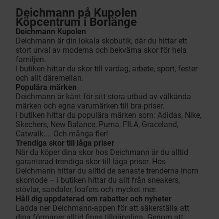
Deichmann på Kupolen
Köpcentrum i Borlänge
Deichmann Kupolen
Deichmann är din lokala skobutik, där du hittar ett
stort urval av moderna och bekväma skor för hela
familjen.
I butiken hittar du skor till vardag, arbete, sport, fester
och allt däremellan.
Populära märken
Deichmann är känt för sitt stora utbud av välkända
märken och egna varumärken till bra priser.
I butiken hittar du populära märken som: Adidas, Nike,
Skechers, New Balance, Puma, FILA, Graceland,
Catwalk.... Och många fler!
Trendiga skor till låga priser
När du köper dina skor hos Deichmann är du alltid
garanterad trendiga skor till låga priser. Hos
Deichmann hittar du alltid de senaste trenderna inom
skomode – i butiken hittar du allt från sneakers,
stövlar, sandaler, loafers och mycket mer.
Håll dig uppdaterad om rabatter och nyheter
Ladda ner Deichmann-appen för att säkerställa att
dina förmåner alltid finns tillgängliga. Genom att