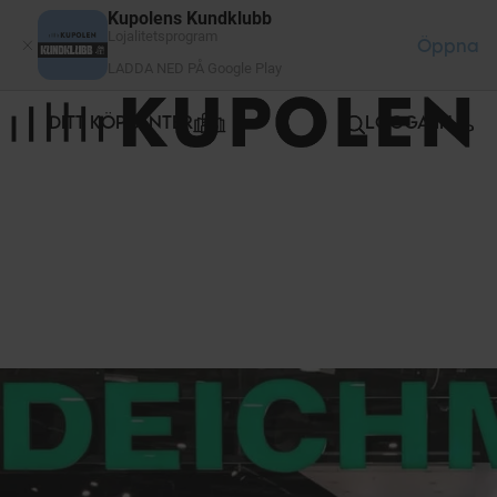
Cookie- hanteringspanel
Kupolens Kundklubb
Lojalitetsprogram
Öppna
LADDA NED PÅ Google Play
DITT KÖPCENTER
LOGGA IN