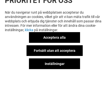
PRIORITET FÖR OSS
VILL DU SE MER? DU KANSKE ÄVEN
GILLAR
När du navigerar runt på webbplatsen accepterar du
användningen av cookies, vilket gör att vi kan mäta trafik till vår
webbplats och erbjuda dig tjänster och innehåll som passar dina
intressen. För mer information eller för att ändra dina cookie-
inställningar,
klicka
på inställningar.
Acceptera alla
Fortsätt utan att acceptera
Inställningar
XXL
SKOPUNKTEN
Stängt
Stängt