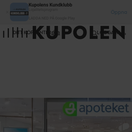
Cookie- hanteringspanel
Kupolens Kundklubb
Lojalitetsprogram
Öppna
LADDA NED PÅ Google Play
DITT KÖPCENTER
LOGGA IN