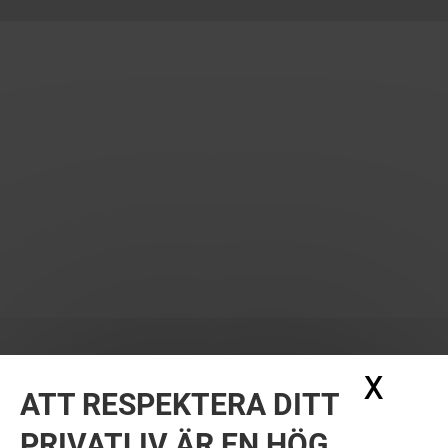
X
Dölj
ATT RESPEKTERA DITT
PRIVATLIV ÄR EN HÖG