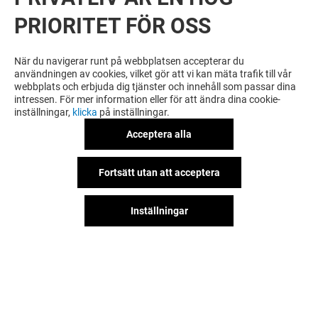
PRIORITET FÖR OSS
VILL DU SE MER? DU KANSKE ÄVEN
GILLAR
När du navigerar runt på webbplatsen accepterar du
användningen av cookies, vilket gör att vi kan mäta trafik till vår
webbplats och erbjuda dig tjänster och innehåll som passar dina
intressen. För mer information eller för att ändra dina cookie-
inställningar,
klicka
på inställningar.
Acceptera alla
Fortsätt utan att acceptera
Inställningar
SPECSAVERS
KICKS
Stängt
Stängt